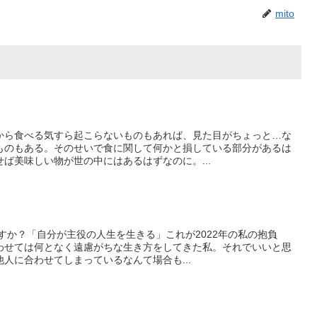
mito
から食べる気すら起こらないものもあれば、見た目がちょっと…な
ものもある。そのせいで食に関して何かと損している部分があるは
ば美味しい物が世の中にはあるはずなのに。...
ますか？「自分が主役の人生を生きる」これが2022年の私の抱負
わせては何となく遠慮がちな生き方をしてきた私。それでいいと思
人に合わせてしまっているなんて場合も...