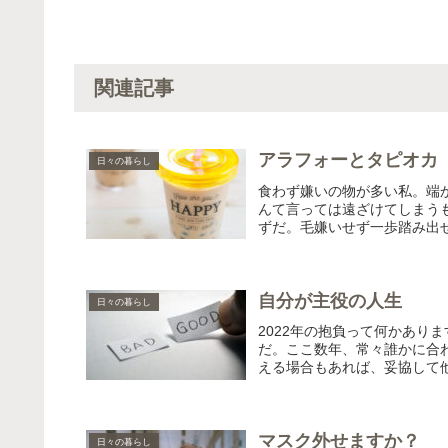
関連記事
アラフォーとタピオカ
日々の暮らし
食わず嫌いの物が多い私。端
んて言っては遠ざけてしまう
ずだ。毛嫌いせず一歩踏み出せ
自分が主役の人生
日々の暮らし
2022年の抱負って何かあり
だ。ここ数年、常々誰かに合
える場合もあれば、妥協して他
マスク外せますか？
日々の暮らし