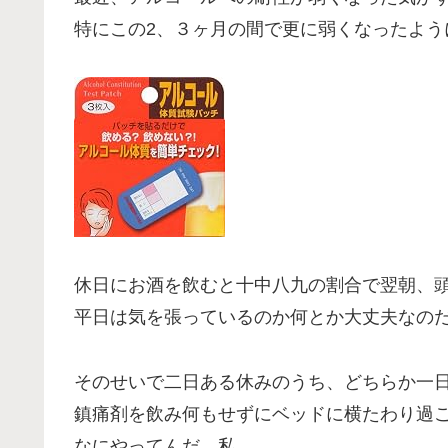
特にこの2、３ヶ月の間で更に弱くなったよう
休日にお酒を飲むと十中八九の割合で翌朝、
平日は気を張っているのか何とか大丈夫なの
そのせいで二日ある休みのうち、どちらか一
鎮痛剤を飲み何もせずにベッドに横たわり過
なにやってんだ、私。