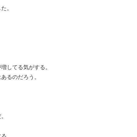
じた。
。
が増してる気がする。
はあるのだろう。
だ。
する。