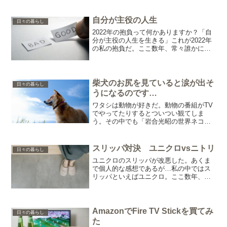
がする。一年前に買った洋服。買った当
初は似合ってたし、それなりに着こなせ
てもいたはず。しかし一...
自分が主役の人生
日々の暮らし
2022年の抱負って何かありますか？「自
分が主役の人生を生きる」これが2022年
の私の抱負だ。ここ数年、常々誰かに合
わせては何となく遠慮がちな生き方をし
てきた私。それでいいと思える場合もあ
れば、妥協して他人に合わせてしまって
いるなんて場合も...
柴犬のお尻を見ていると涙が出そ
日々の暮らし
うになるのです…
ワタシは動物が好きだ。動物の番組がTV
でやってたりするとついつい観てしま
う。その中でも「岩合光昭の世界ネコ歩
き」が特に大好きで、癒しを求めてつい
つい見入ってしまうものだ。ネコに語り
かける時の岩合さんの優しい口調に癒さ
スリッパ対決 ユニクロvsニトリ
日々の暮らし
れ、ネコに敬意を示しネコ...
ユニクロのスリッパが改悪した。あくま
で個人的な感想であるが…私の中ではス
リッパといえばユニクロ。ここ数年、リ
ピートし続けるほどのお気に入りだった
のに。なんてったって歩きやすい。スリ
ッパ特有のパタパタ音がうるさくないの
も有り難い。裏側の滑り止...
AmazonでFire TV Stickを買てみ
日々の暮らし
た