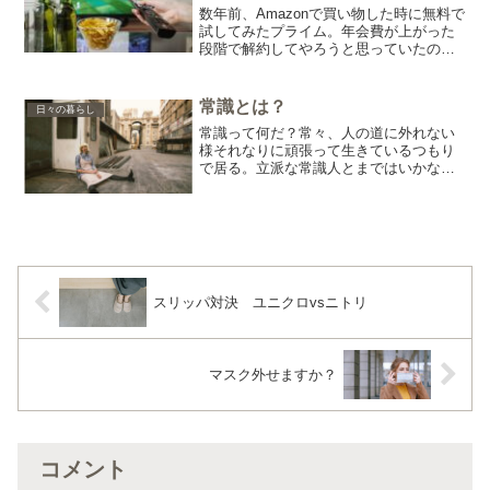
数年前、Amazonで買い物した時に無料で
試してみたプライム。年会費が上がった
段階で解約してやろうと思っていたのだ
が、そのままズルズルと放置し続け今に
至る。たまに思い出した様にprime video
を観ることはあるのだが、スマホやPCで
常識とは？
日々の暮らし
観る...
常識って何だ？常々、人の道に外れない
様それなりに頑張って生きているつもり
で居る。立派な常識人とまではいかない
が一般的な常識は持ち合わせてるはず…
多分。しかし今の職場に勤め出してから
常識に囚われすぎて何がなんだかよく分
からなくなってきた。みん...
スリッパ対決 ユニクロvsニトリ
マスク外せますか？
コメント