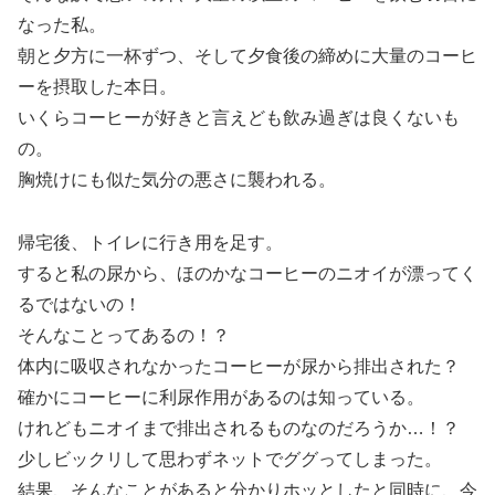
なった私。
朝と夕方に一杯ずつ、そして夕食後の締めに大量のコーヒ
ーを摂取した本日。
いくらコーヒーが好きと言えども飲み過ぎは良くないも
の。
胸焼けにも似た気分の悪さに襲われる。
帰宅後、トイレに行き用を足す。
すると私の尿から、ほのかなコーヒーのニオイが漂ってく
るではないの！
そんなことってあるの！？
体内に吸収されなかったコーヒーが尿から排出された？
確かにコーヒーに利尿作用があるのは知っている。
けれどもニオイまで排出されるものなのだろうか…！？
少しビックリして思わずネットでググってしまった。
結果、そんなことがあると分かりホッとしたと同時に、今